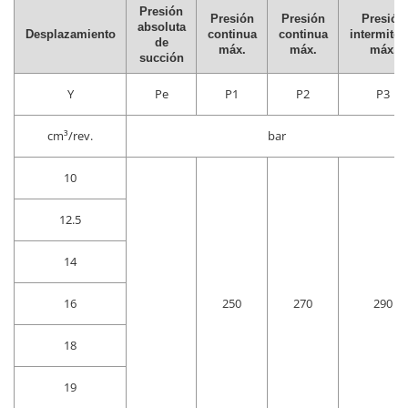
Presión
Presión
Presión
Presión
absoluta
Desplazamiento
continua
continua
intermiten
de
máx.
máx.
máx.
succión
Y
Pe
P1
P2
P3
cm³/rev.
bar
10
12.5
14
16
250
270
290
18
19