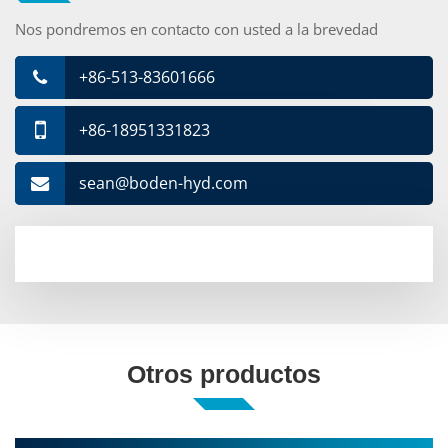
Nos pondremos en contacto con usted a la brevedad
+86-513-83601666
+86-18951331823
sean@boden-hyd.com
Otros productos