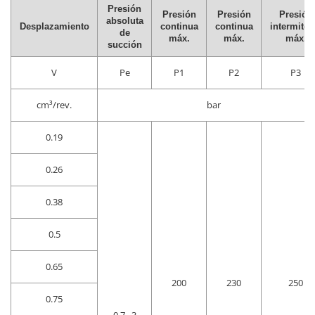
Presión
Presión
Presión
Presión
absoluta
Desplazamiento
continua
continua
intermiten
de
máx.
máx.
máx.
succión
V
Pe
P1
P2
P3
cm³/rev.
bar
0.19
0.26
0.38
0.5
0.65
200
230
250
0.75