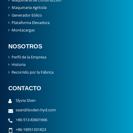
Maquinaria de Construcción
Maquinaria Agrícola
Generador Eólico
Plataforma Elevadora
Montacargas
NOSOTROS
Perfil de la Empresa
Historia
Recorrido por la Fábrica
CONTACTO
Slyvia Shen
sean@boden-hyd.com
+86-513-83601666
+86-18951331823