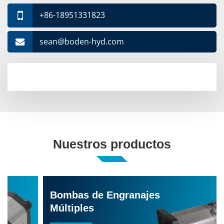
+86-18951331823
sean@boden-hyd.com
Nuestros productos
Bombas de Engranajes
Múltiples